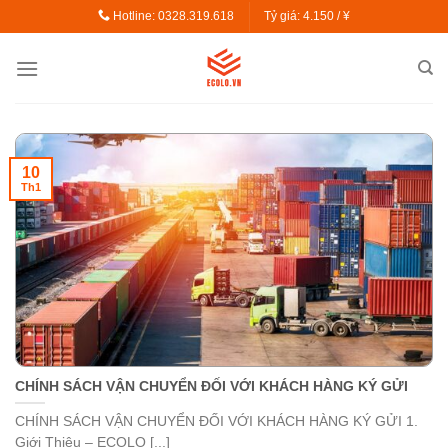
Skip
Hotline: 0328.319.618
Tỷ giá:
4.150 / ¥
to
content
10
Th1
CHÍNH SÁCH VẬN CHUYỂN ĐỐI VỚI KHÁCH HÀNG KÝ GỬI
CHÍNH SÁCH VẬN CHUYỂN ĐỐI VỚI KHÁCH HÀNG KÝ GỬI 1.
Giới Thiệu – ECOLO [...]