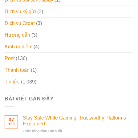
Dịch vụ ký gửi
(3)
Dịch vụ Order
(3)
Hướng dẫn
(3)
Kinh nghiệm
(4)
Post
(136)
Thanh toán
(1)
Tin tức
(1.089)
BÀI VIẾT GẦN ĐÂY
Stay Safe While Gaming: Trustworthy Platforms
07
Explained
Th8
ở
Chức năng bình luận bị tắt
Stay