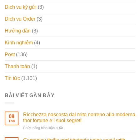
Dịch vụ ký gửi
(3)
Dịch vụ Order
(3)
Hướng dẫn
(3)
Kinh nghiệm
(4)
Post
(136)
Thanh toán
(1)
Tin tức
(1.101)
BÀI VIẾT GẦN ĐÂY
Ricchezza nascosta dal mito norreno alla moderna
08
thor fortune e i suoi segreti
Th8
ở
Chức năng bình luận bị tắt
Ricchezza
nascosta