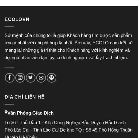
to
dla
pros
każdego
through
gracza
casinodays-
ECOLOVN
in.net
unlocks
thrilling
Sứ mệnh của chúng tôi là giúp Khách hàng tìm được sản phẩm
opportunities
ưng ý nhất với chi phí hợp lý nhất. Bởi vậy, ECOLO cam kết sẽ
mang lại những giá trị thật cho Khách hàng với kinh nghiệm và
đội ngũ nhân viên tận tụy, có kinh nghiệm và đầy trách nhiệm.
ĐỊA CHỈ LIÊN HỆ
Văn Phòng Giao Dịch
Lô 36 - Thủ Dầu 1 - Khu Công Nghiệp Bắc Duyên Hải Thành
Phố Lào Cai - Tỉnh Lào Cai Đc kho TQ : Số 49 Phố Hồng Thuận
Huyện Hà Khẩu