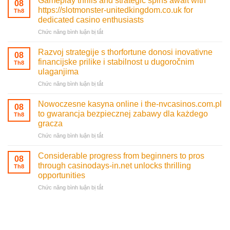
Gameplay thrills and strategic spins await with
08
dal
https://slotmonster-unitedkingdom.co.uk for
Th8
mito
dedicated casino enthusiasts
norreno
ở
Chức năng bình luận bị tắt
alla
Gameplay
moderna
thrills
thor
Razvoj strategije s thorfortune donosi inovativne
08
and
fortune
financijske prilike i stabilnost u dugoročnim
Th8
strategic
e
ulaganjima
spins
i
ở
Chức năng bình luận bị tắt
await
suoi
Razvoj
with
segreti
strategije
https://slotmonster-
Nowoczesne kasyna online i the-nvcasinos.com.pl
08
s
unitedkingdom.co.uk
to gwarancja bezpiecznej zabawy dla każdego
Th8
thorfortune
for
gracza
donosi
dedicated
ở
Chức năng bình luận bị tắt
inovativne
casino
Nowoczesne
financijske
enthusiasts
kasyna
prilike
Considerable progress from beginners to pros
08
online
i
through casinodays-in.net unlocks thrilling
Th8
i
stabilnost
opportunities
the-
u
ở
Chức năng bình luận bị tắt
nvcasinos.com.pl
dugoročnim
Considerable
to
ulaganjima
progress
gwarancja
from
bezpiecznej
beginners
zabawy