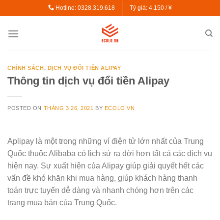
Skip
Hotline: 0328.319.618
Tỷ giá:
4.150 / ¥
to
content
CHÍNH SÁCH
,
DỊCH VỤ ĐỔI TIỀN ALIPAY
Thông tin dịch vụ đổi tiền Alipay
POSTED ON
THÁNG 3 26, 2021
BY
ECOLO.VN
Aplipay là một trong những ví điện tử lớn nhất của Trung
Quốc thuộc Alibaba có lịch sử ra đời hơn tất cả các dịch vụ
hiện nay. Sự xuất hiện của Alipay giúp giải quyết hết các
vấn đề khó khăn khi mua hàng, giúp khách hàng thanh
toán trực tuyến dễ dàng và nhanh chóng hơn trên các
trang mua bán của Trung Quốc.