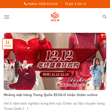
Skip
Hotline: 0328.319.618
Tỷ giá:
4.150 / ¥
to
content
11
Th12
Những mặt hàng Trung Quốc ECOLO nhận Order online
Với 5 năm kinh nghiệm trong lĩnh vực Order và Vận chuyển hàng
Trung Quốc [...]