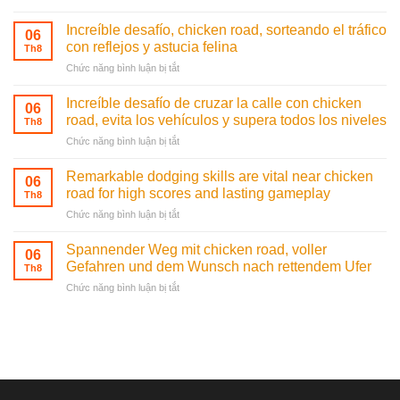
Dinâmica
habilidade
Increíble desafío, chicken road, sorteando el tráfico
06
e
con reflejos y astucia felina
Th8
chicken
ở
Chức năng bình luận bị tắt
road
Increíble
para
desafío,
evitar
Increíble desafío de cruzar la calle con chicken
06
chicken
o
road, evita los vehículos y supera todos los niveles
Th8
road,
trânsito
ở
Chức năng bình luận bị tắt
sorteando
e
Increíble
el
alcançar
desafío
tráfico
Remarkable dodging skills are vital near chicken
a
06
de
con
road for high scores and lasting gameplay
vitória
Th8
cruzar
reflejos
no
ở
Chức năng bình luận bị tắt
la
y
jogo
Remarkable
calle
astucia
virtual
dodging
con
Spannender Weg mit chicken road, voller
felina
06
skills
chicken
Gefahren und dem Wunsch nach rettendem Ufer
Th8
are
road,
ở
Chức năng bình luận bị tắt
vital
evita
Spannender
near
los
Weg
chicken
vehículos
mit
road
y
chicken
for
supera
road,
high
todos
voller
scores
los
Gefahren
and
niveles