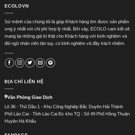
und
lasting
ECOLOVN
dem
gameplay
Wunsch
nach
Sứ mệnh của chúng tôi là giúp Khách hàng tìm được sản phẩm
rettendem
ưng ý nhất với chi phí hợp lý nhất. Bởi vậy, ECOLO cam kết sẽ
Ufer
mang lại những giá trị thật cho Khách hàng với kinh nghiệm và
đội ngũ nhân viên tận tụy, có kinh nghiệm và đầy trách nhiệm.
ĐỊA CHỈ LIÊN HỆ
Văn Phòng Giao Dịch
Lô 36 - Thủ Dầu 1 - Khu Công Nghiệp Bắc Duyên Hải Thành
Phố Lào Cai - Tỉnh Lào Cai Đc kho TQ : Số 49 Phố Hồng Thuận
Huyện Hà Khẩu