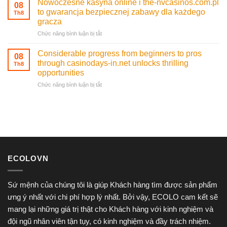
Nowoczesne kasyna online i the-nvcasinos.com.pl
08
s
unitedkingdom.co.uk
to gwarancja bezpiecznej zabawy dla każdego
Th8
thorfortune
for
gracza
donosi
dedicated
ở
Chức năng bình luận bị tắt
inovativne
casino
Nowoczesne
financijske
enthusiasts
kasyna
prilike
Considerable progress from beginners to pros
08
online
i
through casinodays-in.net unlocks thrilling
Th8
i
stabilnost
opportunities
the-
u
ở
Chức năng bình luận bị tắt
nvcasinos.com.pl
dugoročnim
Considerable
to
ulaganjima
progress
gwarancja
from
bezpiecznej
beginners
zabawy
to
dla
pros
każdego
through
gracza
casinodays-
ECOLOVN
in.net
unlocks
thrilling
Sứ mệnh của chúng tôi là giúp Khách hàng tìm được sản phẩm
opportunities
ưng ý nhất với chi phí hợp lý nhất. Bởi vậy, ECOLO cam kết sẽ
mang lại những giá trị thật cho Khách hàng với kinh nghiệm và
đội ngũ nhân viên tận tụy, có kinh nghiệm và đầy trách nhiệm.