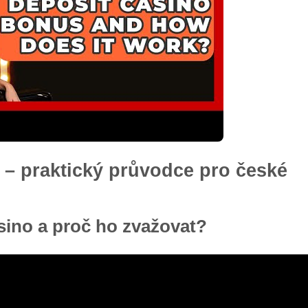
 – praktický průvodce pro české
sino a proč ho zvažovat?