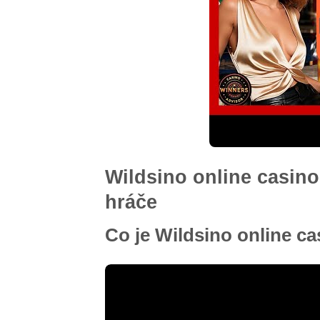
Wildsino online casino
hráče
Co je Wildsino online ca