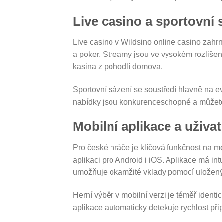
Live casino a sportovní
Live casino v Wildsino online casino zahrnu
a poker. Streamy jsou ve vysokém rozlišení
kasina z pohodlí domova.
Sportovní sázení se soustředí hlavně na evr
nabídky jsou konkurenceschopné a můžete v
Mobilní aplikace a uživa
Pro české hráče je klíčová funkčnost na m
aplikaci pro Android i iOS. Aplikace má in
umožňuje okamžité vklady pomocí uložený
Herní výběr v mobilní verzi je téměř ident
aplikace automaticky detekuje rychlost při