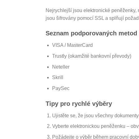
Nejrychlejší jsou elektronické peněženky,
jsou šifrovány pomocí SSL a splňují poža
Seznam podporovaných metod
VISA / MasterCard
Trustly (okamžité bankovní převody)
Neteller
Skrill
PaySec
Tipy pro rychlé výběry
Ujistěte se, že jsou všechny dokument
Vyberte elektronickou peněženku – obvyk
Požádejte o výběr během pracovní doby