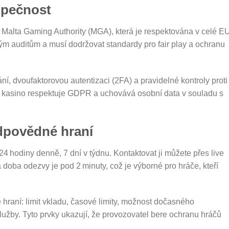
zpečnost
í Malta Gaming Authority (MGA), která je respektována v celé EU
ným auditům a musí dodržovat standardy pro fair play a ochranu
ní, dvoufaktorovou autentizaci (2FA) a pravidelné kontroly proti
e kasino respektuje GDPR a uchovává osobní data v souladu s
dpovědné hraní
4 hodiny denně, 7 dní v týdnu. Kontaktovat ji můžete přes live
 doba odezvy je pod 2 minuty, což je výborné pro hráče, kteří
 hraní: limit vkladu, časové limity, možnost dočasného
žby. Tyto prvky ukazují, že provozovatel bere ochranu hráčů