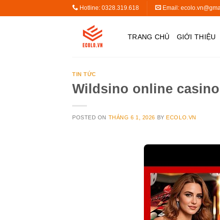
Skip
Hotline: 0328.319.618
Email:
ecolo.vn@gma
to
content
TRANG CHỦ
GIỚI THIỆU
TIN TỨC
Wildsino online casino
POSTED ON
THÁNG 6 1, 2026
BY
ECOLO.VN