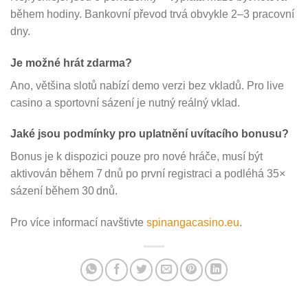
během hodiny. Bankovní převod trvá obvykle 2–3 pracovní
dny.
Je možné hrát zdarma?
Ano, většina slotů nabízí demo verzi bez vkladů. Pro live
casino a sportovní sázení je nutný reálný vklad.
Jaké jsou podmínky pro uplatnění uvítacího bonusu?
Bonus je k dispozici pouze pro nové hráče, musí být
aktivován během 7 dnů po první registraci a podléhá 35×
sázení během 30 dnů.
Pro více informací navštivte
spinangacasino.eu
.