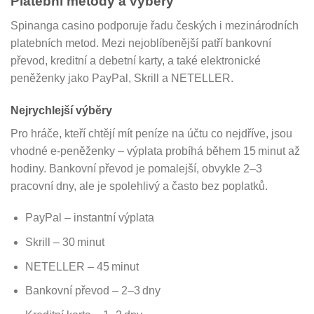
Platební metody a výběry
Spinanga casino podporuje řadu českých i mezinárodních
platebních metod. Mezi nejoblíbenější patří bankovní
převod, kreditní a debetní karty, a také elektronické
peněženky jako PayPal, Skrill a NETELLER.
Nejrychlejší výběry
Pro hráče, kteří chtějí mít peníze na účtu co nejdříve, jsou
vhodné e‑peněženky – výplata probíhá během 15 minut až
hodiny. Bankovní převod je pomalejší, obvykle 2–3
pracovní dny, ale je spolehlivý a často bez poplatků.
PayPal – instantní výplata
Skrill – 30 minut
NETELLER – 45 minut
Bankovní převod – 2–3 dny