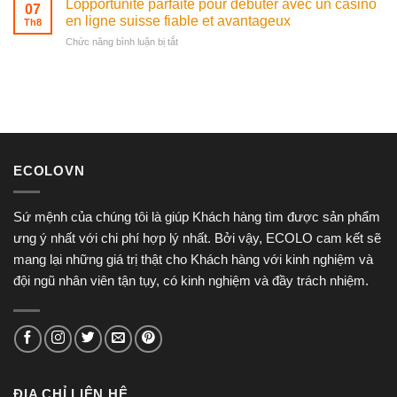
den
Lopportunité parfaite pour débuter avec un casino
its
07
iniciantes
berömda
en ligne suisse fiable et avantageux
unique
Th8
no
chicken
features
ở
Chức năng bình luận bị tắt
Jogo
road
Lopportunité
Fortune
i
parfaite
Rabbit
Kambodja
pour
débuter
avec
un
casino
en
ECOLOVN
ligne
suisse
fiable
Sứ mệnh của chúng tôi là giúp Khách hàng tìm được sản phẩm
et
ưng ý nhất với chi phí hợp lý nhất. Bởi vậy, ECOLO cam kết sẽ
avantageux
mang lại những giá trị thật cho Khách hàng với kinh nghiệm và
đội ngũ nhân viên tận tụy, có kinh nghiệm và đầy trách nhiệm.
ĐỊA CHỈ LIÊN HỆ