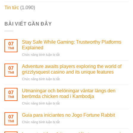
Tin tức
(1.090)
BÀI VIẾT GẦN ĐÂY
Stay Safe While Gaming: Trustworthy Platforms
07
Explained
Th8
ở
Chức năng bình luận bị tắt
Stay
Safe
Adventure awaits players exploring the world of
07
While
grizzlysquest casino and its unique features
Th8
Gaming:
ở
Chức năng bình luận bị tắt
Trustworthy
Adventure
Platforms
awaits
Explained
Utmaningar och belöningar väntar längs den
07
players
berömda chicken road i Kambodja
Th8
exploring
ở
Chức năng bình luận bị tắt
the
Utmaningar
world
och
of
Guia para iniciantes no Jogo Fortune Rabbit
07
belöningar
grizzlysquest
Th8
ở
Chức năng bình luận bị tắt
väntar
casino
Guia
längs
and
para