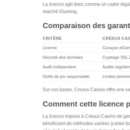
La licence agit donc comme un cadre légal
marché iGaming.
Comparaison des garant
CRITÈRE
CRESUS CA
Licence
Curaçao eGamin
Sécurité des données
Cryptage SSL 2
Audit indépendant
Audits régulie
Outils de jeu responsable
Limites person
Sur ces bases, Cresus Casino offre une val
Comment cette licence pr
La licence impose à Cresus Casino de garan
bénéficient de méthodes variées (cartes ban