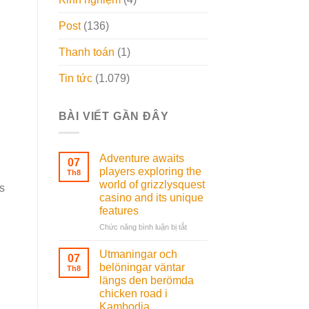
Post
(136)
Thanh toán
(1)
Tin tức
(1.079)
BÀI VIẾT GẦN ĐÂY
Adventure awaits
07
players exploring the
Th8
world of grizzlysquest
s
casino and its unique
features
ở
Chức năng bình luận bị tắt
Adventure
awaits
Utmaningar och
07
players
belöningar väntar
Th8
exploring
längs den berömda
the
chicken road i
world
Kambodja
of