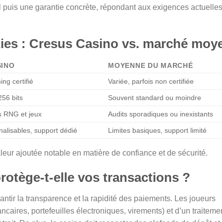
 puis une garantie concrète, répondant aux exigences actuelle
ies : Cresus Casino vs. marché moy
SINO
MOYENNE DU MARCHÉ
g certifié
Variée, parfois non certifiée
56 bits
Souvent standard ou moindre
rs RNG et jeux
Audits sporadiques ou inexistants
nalisables, support dédié
Limites basiques, support limité
eur ajoutée notable en matière de confiance et de sécurité.
otège-t-elle vos transactions ?
tir la transparence et la rapidité des paiements. Les joueurs
caires, portefeuilles électroniques, virements) et d’un traiteme