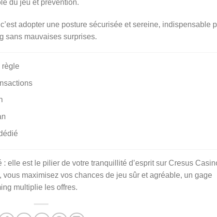
le du jeu et prévention.
c’est adopter une posture sécurisée et sereine, indispensable 
ng sans mauvaises surprises.
 règle
ansactions
n
an
 dédié
: elle est le pilier de votre tranquillité d’esprit sur Cresus Casin
, vous maximisez vos chances de jeu sûr et agréable, un gage
ng multiplie les offres.