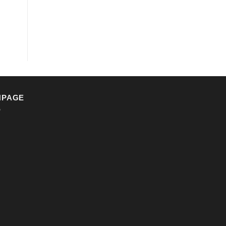
NPAGE