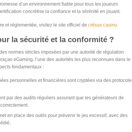
 promesse d’un environnement fiable pour tous les joueurs
ification concrétise la confiance et la sérénité en jouant.
e et réglementée, visitez le site officiel de
crésus casino
.
our la sécurité et la conformité ?
des normes strictes imposées par une autorité de régulation
raçao eGaming, l’une des autorités les plus reconnues dans le
aspects fondamentaux :
nées personnelles et financières sont cryptées via des protocole
nt par des audits réguliers assurant que les générateurs de
 correctement.
t en place des outils pour prévenir le jeu excessif, avec des
dédié.