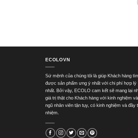
ECOLOVN
Sứ mệnh của chúng tôi là giúp Khách hàng tì
được sản phẩm ưng ý nhất với chi phí hợp lý
nhất. Bởi vậy, ECOLO cam kết sẽ mang lại n
giá trị thật cho Khách hàng với kinh nghiệm và
ngũ nhân viên tận tụy, có kinh nghiệm và đầy 
nhiệm.