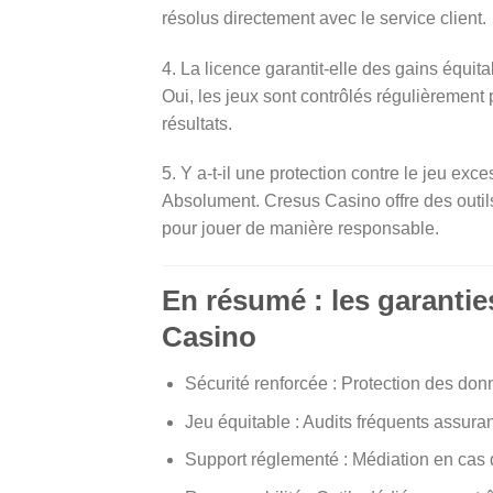
résolus directement avec le service client.
4. La licence garantit-elle des gains équita
Oui, les jeux sont contrôlés régulièrement
résultats.
5. Y a-t-il une protection contre le jeu exce
Absolument. Cresus Casino offre des outil
pour jouer de manière responsable.
En résumé : les garantie
Casino
Sécurité renforcée : Protection des don
Jeu équitable : Audits fréquents assurant
Support réglementé : Médiation en cas de