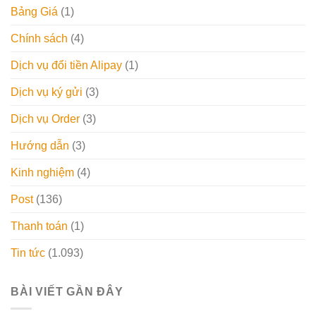
Bảng Giá
(1)
Chính sách
(4)
Dịch vụ đổi tiền Alipay
(1)
Dịch vụ ký gửi
(3)
Dịch vụ Order
(3)
Hướng dẫn
(3)
Kinh nghiệm
(4)
Post
(136)
Thanh toán
(1)
Tin tức
(1.093)
BÀI VIẾT GẦN ĐÂY