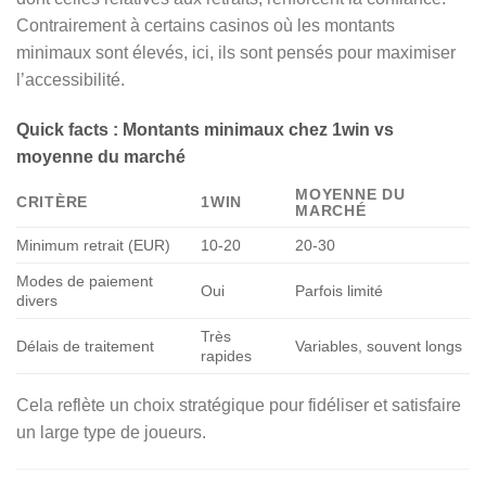
Contrairement à certains casinos où les montants
minimaux sont élevés, ici, ils sont pensés pour maximiser
l’accessibilité.
Quick facts : Montants minimaux chez 1win vs
moyenne du marché
MOYENNE DU
CRITÈRE
1WIN
MARCHÉ
Minimum retrait (EUR)
10-20
20-30
Modes de paiement
Oui
Parfois limité
divers
Très
Délais de traitement
Variables, souvent longs
rapides
Cela reflète un choix stratégique pour fidéliser et satisfaire
un large type de joueurs.