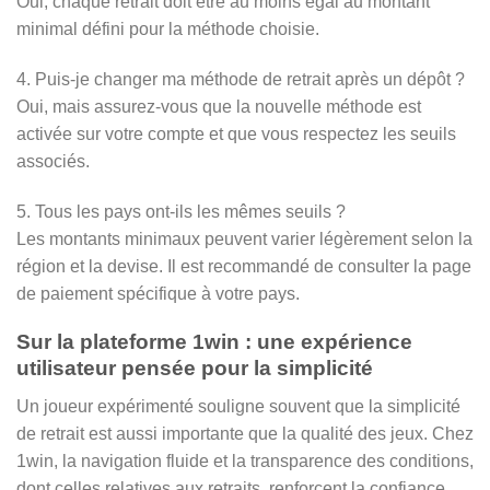
Oui, chaque retrait doit être au moins égal au montant
minimal défini pour la méthode choisie.
4. Puis-je changer ma méthode de retrait après un dépôt ?
Oui, mais assurez-vous que la nouvelle méthode est
activée sur votre compte et que vous respectez les seuils
associés.
5. Tous les pays ont-ils les mêmes seuils ?
Les montants minimaux peuvent varier légèrement selon la
région et la devise. Il est recommandé de consulter la page
de paiement spécifique à votre pays.
Sur la plateforme 1win : une expérience
utilisateur pensée pour la simplicité
Un joueur expérimenté souligne souvent que la simplicité
de retrait est aussi importante que la qualité des jeux. Chez
1win, la navigation fluide et la transparence des conditions,
dont celles relatives aux retraits, renforcent la confiance.