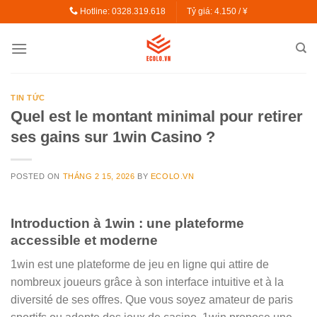
Skip
Hotline: 0328.319.618
Tỷ giá:
4.150 / ¥
to
content
TIN TỨC
Quel est le montant minimal pour retirer
ses gains sur 1win Casino ?
POSTED ON
THÁNG 2 15, 2026
BY
ECOLO.VN
Introduction à 1win : une plateforme
accessible et moderne
1win est une plateforme de jeu en ligne qui attire de
nombreux joueurs grâce à son interface intuitive et à la
diversité de ses offres. Que vous soyez amateur de paris