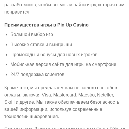
разработчиков, чтобы вы могли найти игру, которая вам
понравится.
Преимущества игры в Pin Up Casino
Большой выбор игр
Высокие ставки и выигрыши
Промокоды и бонусы для новых игроков
Мобильная версия сайта для игры на смартфоне
24/7 поддержка клиентов
Кроме того, мы предлагаем вам несколько способов
оплаты, включая Visa, Mastercard, Maestro, Neteller,
Skrill и другие. Мы также обеспечиваем безопасность
вашей информации, используя современные
технологии шифрования.