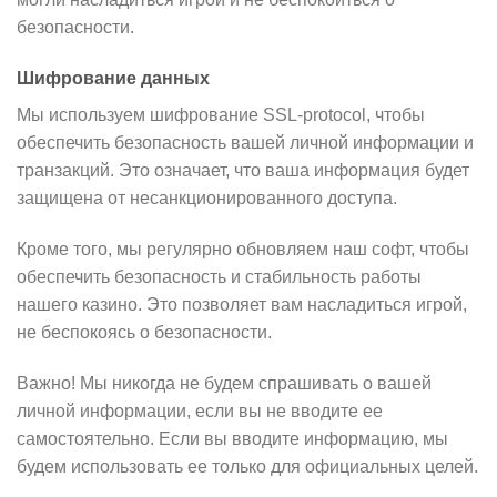
безопасности.
Шифрование данных
Мы используем шифрование SSL-protocol, чтобы
обеспечить безопасность вашей личной информации и
транзакций. Это означает, что ваша информация будет
защищена от несанкционированного доступа.
Кроме того, мы регулярно обновляем наш софт, чтобы
обеспечить безопасность и стабильность работы
нашего казино. Это позволяет вам насладиться игрой,
не беспокоясь о безопасности.
Важно! Мы никогда не будем спрашивать о вашей
личной информации, если вы не вводите ее
самостоятельно. Если вы вводите информацию, мы
будем использовать ее только для официальных целей.