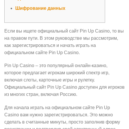
Шифрование данных
Если вы ищете официальный сайт Pin Up Casino, то вы
на правом пути. В этом руководстве мы рассмотрим,
как зарегистрироваться и начать играть на
официальном сайте Pin Up Casino.
Pin Up Casino – это популярный онлайн-казино,
которое предлагает игрокам широкий спектр игр,
включая слоты, карточные игры и рулетку.
Официальный сайт Pin Up Casino доступен для игроков
из многих стран, включая Россию.
Для начала играть на официальном сайте Pin Up
Casino вам нужно зарегистрироваться. Это можно
сделать в считанные минуты, просто заполнив форму