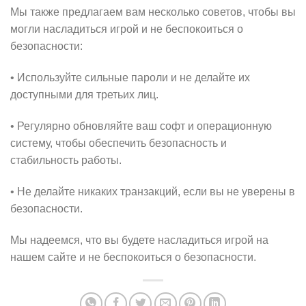
Мы также предлагаем вам несколько советов, чтобы вы
могли насладиться игрой и не беспокоиться о
безопасности:
• Используйте сильные пароли и не делайте их
доступными для третьих лиц.
• Регулярно обновляйте ваш софт и операционную
систему, чтобы обеспечить безопасность и
стабильность работы.
• Не делайте никаких транзакций, если вы не уверены в
безопасности.
Мы надеемся, что вы будете насладиться игрой на
нашем сайте и не беспокоиться о безопасности.