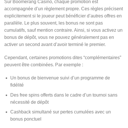
Sur Boomerang Casino, chaque promotion est
accompagnée d’un règlement propre. Ces règles précisent
explicitement si le joueur peut bénéficier d’autres offres en
parallèle. Le plus souvent, les bonus ne sont pas
cumulatifs, sauf mention contraire. Ainsi, si vous activez un
bonus de dépôt, vous ne pouvez généralement pas en
activer un second avant d’avoir terminé le premier.
Cependant, certaines promotions dites “complémentaires”
peuvent être combinées. Par exemple :
Un bonus de bienvenue suivi d’un programme de
fidélité
Des free spins offerts dans le cadre d’un tournoi sans
nécessité de dépôt
Cashback simultané sur pertes cumulées avec un
bonus ponctuel