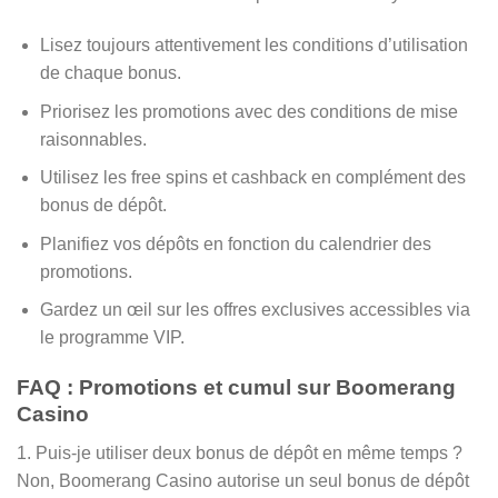
Lisez toujours attentivement les conditions d’utilisation
de chaque bonus.
Priorisez les promotions avec des conditions de mise
raisonnables.
Utilisez les free spins et cashback en complément des
bonus de dépôt.
Planifiez vos dépôts en fonction du calendrier des
promotions.
Gardez un œil sur les offres exclusives accessibles via
le programme VIP.
FAQ : Promotions et cumul sur Boomerang
Casino
1. Puis-je utiliser deux bonus de dépôt en même temps ?
Non, Boomerang Casino autorise un seul bonus de dépôt