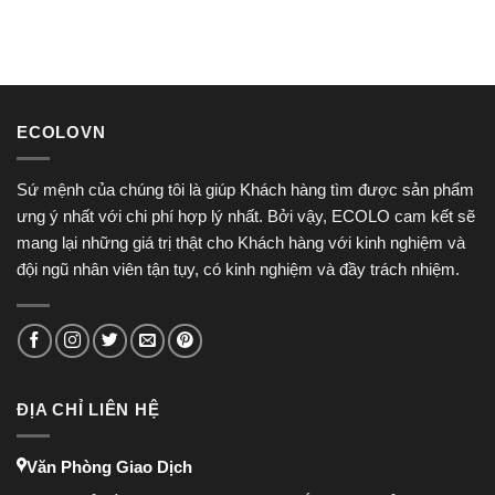
análise
explorez
sobre
lunivers
a
playjonny
trajetória
et
e
vivez
o
des
impacto
sensations
ECOLOVN
financeiro
fortes
de
thor
Sứ mệnh của chúng tôi là giúp Khách hàng tìm được sản phẩm
fortune
ưng ý nhất với chi phí hợp lý nhất. Bởi vậy, ECOLO cam kết sẽ
no
mundo
mang lại những giá trị thật cho Khách hàng với kinh nghiệm và
atual
đội ngũ nhân viên tận tụy, có kinh nghiệm và đầy trách nhiệm.
ĐỊA CHỈ LIÊN HỆ
Văn Phòng Giao Dịch