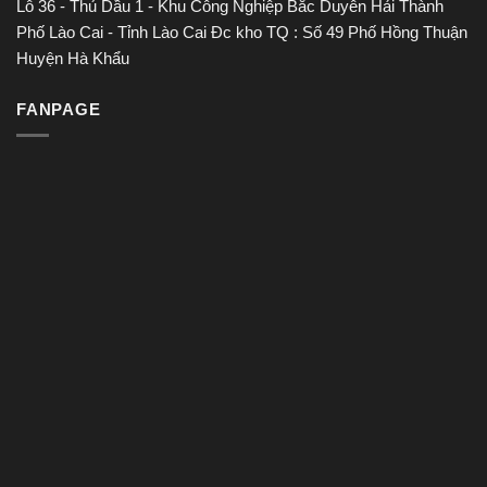
Lô 36 - Thủ Dầu 1 - Khu Công Nghiệp Bắc Duyên Hải Thành
Phố Lào Cai - Tỉnh Lào Cai Đc kho TQ : Số 49 Phố Hồng Thuận
Huyện Hà Khẩu
FANPAGE