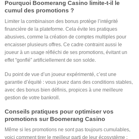
Pourquoi Boomerang Casino limite-t-il le
cumul des promotions ?
Limiter la combinaison des bonus protège l’intégrité
financière de la plateforme. Cela évite les pratiques
abusives, comme la création de comptes multiples pour
encaisser plusieurs offres. Ce cadre contraint aussi le
joueur à un usage réfléchi de ses promotions, évitant un
effet “gonflé” artificiellement de son solde.
Du point de vue d’un joueur expérimenté, c’est une
garantie d’équité : vous jouez dans des conditions stables,
avec des bonus bien définis, propices à une meilleure
gestion de votre bankroll.
Conseils pratiques pour optimiser vos
promotions sur Boomerang Casino
Même si les promotions ne sont pas toujours cumulables,
voici comment tirer le meilleur parti de leur écosystème :