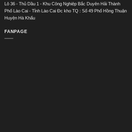
Lô 36 - Thủ Dầu 1 - Khu Công Nghiệp Bắc Duyên Hải Thành
Phố Lào Cai - Tỉnh Lào Cai Đc kho TQ : Số 49 Phố Hồng Thuận
Huyện Hà Khẩu
FANPAGE