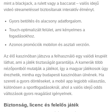
mint a blackjack, a rulett vagy a baccarat – valós idejű
videó streameléssel biztosítanak interaktív élményt.
Gyors betöltés és alacsony adatforgalom.
Touch‑optimalizált felület, ami kényelmes a
fogadásokhoz.
Azonos promóciók mobilon és asztali verzión.
Az élő kaszinóban játszva a felhasználó egy valódi krupiét
láthat, ami a játék tisztaságát garantálja. A kamerák több
nézőpontból mutatják a játékot, így a magyar játékosok úgy
érezhetik, mintha egy budapesti kaszinóban ülnének. Ha
szereti a gyors döntéseket, a mobil app legjobb választás,
különösen a sportfogadásoknál, ahol a valós idejű odds
változások gyors reagálást igényelnek.
Biztonság, licenc és felelős játék