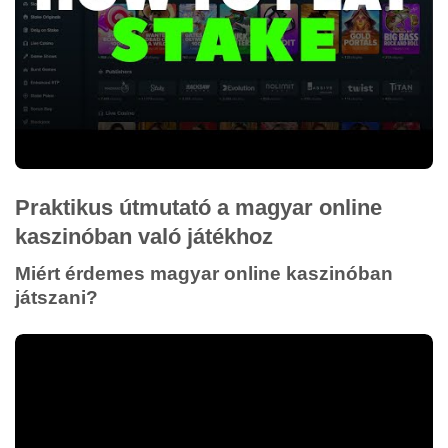
Praktikus útmutató a magyar online
kaszinóban való játékhoz
Miért érdemes magyar online kaszinóban
játszani?