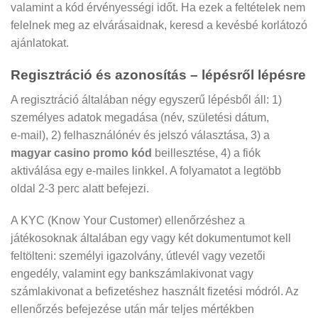
valamint a kód érvényességi időt. Ha ezek a feltételek nem
felelnek meg az elvárásaidnak, keresd a kevésbé korlátozó
ajánlatokat.
Regisztráció és azonosítás – lépésről lépésre
A regisztráció általában négy egyszerű lépésből áll: 1)
személyes adatok megadása (név, születési dátum,
e‑mail), 2) felhasználónév és jelszó választása, 3) a
magyar casino promo kód
beillesztése, 4) a fiók
aktiválása egy e‑mailes linkkel. A folyamatot a legtöbb
oldal 2-3 perc alatt befejezi.
A KYC (Know Your Customer) ellenőrzéshez a
játékosoknak általában egy vagy két dokumentumot kell
feltölteni: személyi igazolvány, útlevél vagy vezetői
engedély, valamint egy bankszámlakivonat vagy
számlakivonat a befizetéshez használt fizetési módról. Az
ellenőrzés befejezése után már teljes mértékben