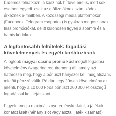
Érdemes feliratkozni a kaszinók hírleveleire is, mert sok
esetben egyedi, csak az előfizetőknek szánt kódok
érkeznek e‑mailben. A közösségi média platformokon
(Facebook, Telegram csoportok) is gyakran megosztanak
friss promóciókat, de itt különösen figyelj a spamra és a
hamis kódokra.
A legfontosabb feltételek: fogadási
követelmények és egyéb korlátozások
A legtöbb
magyar casino promo kód
mögött fogadási
követelmény (wagering requirement) áll, amely azt
határozza meg, hogy a bónuszt hányszor kell megjátszani,
mielőtt pénzzé válik. Például egy 20x-es követelmény azt
jelenti, hogy a 10 000 Ft-os bónuszt 200 000 Ft összegű
fogadással kell lejátszani.
Figyeld meg a maximális nyereménykorlátot, a játékok
korlátozásait (néhány slot vagy asztali játék kizárható),