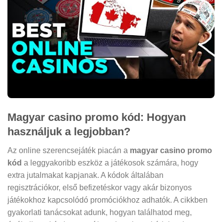
Magyar casino promo kód: Hogyan
használjuk a legjobban?
Az online szerencsejáték piacán a
magyar casino promo
kód
a leggyakoribb eszköz a játékosok számára, hogy
extra jutalmakat kapjanak. A kódok általában
regisztrációkor, első befizetéskor vagy akár bizonyos
játékokhoz kapcsolódó promóciókhoz adhatók. A cikkben
gyakorlati tanácsokat adunk, hogyan találhatod meg,