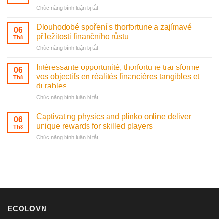
thorfortune
ở
Chức năng bình luận bị tắt
gir
Moderní
økt
investice
økonomisk
Dlouhodobé spoření s thorfortune a zajímavé
06
a
trygghet
příležitosti finančního růstu
Th8
thor
for
ở
Chức năng bình luận bị tắt
fortune,
fremtiden
Dlouhodobé
klíč
spoření
k
Intéressante opportunité, thorfortune transforme
06
s
finanční
vos objectifs en réalités financières tangibles et
Th8
thorfortune
nezávislosti
durables
a
v
ở
Chức năng bình luận bị tắt
zajímavé
turbulentní
Intéressante
příležitosti
době
opportunité,
finančního
Captivating physics and plinko online deliver
06
thorfortune
růstu
unique rewards for skilled players
Th8
transforme
ở
Chức năng bình luận bị tắt
vos
Captivating
objectifs
physics
en
and
réalités
plinko
financières
online
tangibles
deliver
et
unique
durables
rewards
ECOLOVN
for