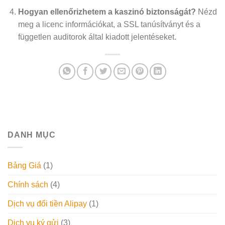
Hogyan ellenőrizhetem a kaszinó biztonságát?
Nézd
meg a licenc információkat, a SSL tanúsítványt és a
független auditorok által kiadott jelentéseket.
DANH MỤC
Bảng Giá
(1)
Chính sách
(4)
Dịch vụ đổi tiền Alipay
(1)
Dịch vụ ký gửi
(3)