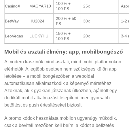
100 % +
CasinoX
MAGYAR10
25x
Azon
100 FS
200 % + 50
BetWay
HU2024
30x
1‑2
FS
150 % +
LeoVegas
LUCKYHU
20x
3‑4
100 FS
Mobil és asztali élmény: app, mobilböngésző
A modern kaszinók mind asztali, mind mobil platformokon
elérhetők. A legtöbb esetben nem szükséges külön app
letöltése – a mobil böngészőben a weboldal
automatikusan alkalmazkodik a képernyő méretéhez.
Azoknak, akik gyakran játszanak útközben, ajánlott egy
dedikált mobil alkalmazást telepíteni, mert gyorsabb
betöltést és push értesítéseket biztosít.
A promo kódok használata mobilon ugyanúgy működik,
csak a beviteli mezőben kell beírni a kódot a befizetés