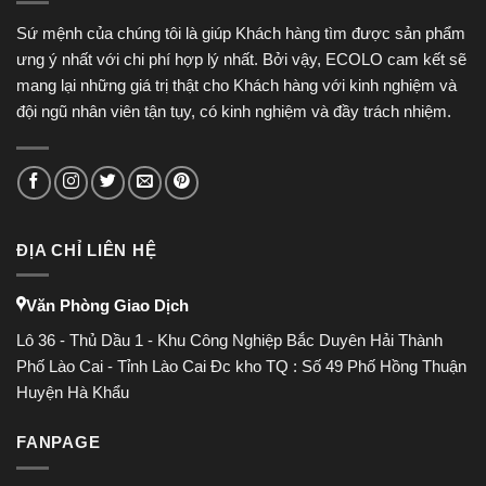
skilled
players
Sứ mệnh của chúng tôi là giúp Khách hàng tìm được sản phẩm
ưng ý nhất với chi phí hợp lý nhất. Bởi vậy, ECOLO cam kết sẽ
mang lại những giá trị thật cho Khách hàng với kinh nghiệm và
đội ngũ nhân viên tận tụy, có kinh nghiệm và đầy trách nhiệm.
ĐỊA CHỈ LIÊN HỆ
Văn Phòng Giao Dịch
Lô 36 - Thủ Dầu 1 - Khu Công Nghiệp Bắc Duyên Hải Thành
Phố Lào Cai - Tỉnh Lào Cai Đc kho TQ : Số 49 Phố Hồng Thuận
Huyện Hà Khẩu
FANPAGE