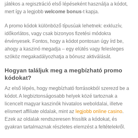
játékos a regisztráció első lépéseként használja a kódot,
mert így a legjobb
welcome bonus
-t kapja.
A promo kódok különböző típusúak lehetnek: exkluzív,
időkorlátos, vagy csak bizonyos fizetési módokra
érvényesek. Fontos, hogy a kódot pontosan úgy írd be,
ahogy a kaszinó megadja – egy elütés vagy felesleges
szóköz megakadályozhatja a bónusz aktiválását.
Hogyan találjuk meg a megbízható promo
kódokat?
Az első lépés, hogy megbízható forrásokból szerezd be a
kódot. A legbiztonságosabb helyek közé tartoznak a
licencelt magyar kaszinók hivatalos weboldalai, illetve
elismert affiliate oldalak, mint az
legjobb online casino
.
Ezek az oldalak rendszeresen frissítik a kódokat, és
gyakran tartalmaznak részletes elemzést a feltételekről.