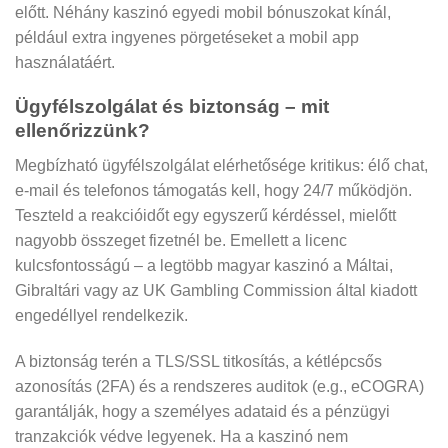
előtt. Néhány kaszinó egyedi mobil bónuszokat kínál,
például extra ingyenes pörgetéseket a mobil app
használatáért.
Ügyfélszolgálat és biztonság – mit
ellenőrizzünk?
Megbízható ügyfélszolgálat elérhetősége kritikus: élő chat,
e‑mail és telefonos támogatás kell, hogy 24/7 működjön.
Teszteld a reakcióidőt egy egyszerű kérdéssel, mielőtt
nagyobb összeget fizetnél be. Emellett a licenc
kulcsfontosságú – a legtöbb magyar kaszinó a Máltai,
Gibraltári vagy az UK Gambling Commission által kiadott
engedéllyel rendelkezik.
A biztonság terén a TLS/SSL titkosítás, a kétlépcsős
azonosítás (2FA) és a rendszeres auditok (e.g., eCOGRA)
garantálják, hogy a személyes adataid és a pénzügyi
tranzakciók védve legyenek. Ha a kaszinó nem