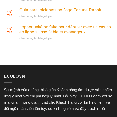
the
Utmaningar
world
och
of
Guia para iniciantes no Jogo Fortune Rabbit
07
belöningar
grizzlysquest
Th8
ở
Chức năng bình luận bị tắt
väntar
casino
Guia
längs
and
para
den
Lopportunité parfaite pour débuter avec un casino
its
07
iniciantes
berömda
en ligne suisse fiable et avantageux
unique
Th8
no
chicken
features
ở
Chức năng bình luận bị tắt
Jogo
road
Lopportunité
Fortune
i
parfaite
Rabbit
Kambodja
pour
débuter
avec
un
casino
en
ECOLOVN
ligne
suisse
fiable
Sứ mệnh của chúng tôi là giúp Khách hàng tìm được sản phẩm
et
ưng ý nhất với chi phí hợp lý nhất. Bởi vậy, ECOLO cam kết sẽ
avantageux
mang lại những giá trị thật cho Khách hàng với kinh nghiệm và
đội ngũ nhân viên tận tụy, có kinh nghiệm và đầy trách nhiệm.