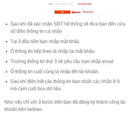
Sau khi đã xác nhận SĐT hệ thống sẽ đưa bạn đến cửa
sổ điền thông tin cá nhân
Tại ô đầu tiên bạn nhập mật khẩu
Ô thông tin tiếp theo là nhập lại mật khẩu
Trường thông tin thứ 3 sẽ yêu cầu bạn nhập email
Ô thông tin cuối cùng là nhập tên tài khoản.
Sau khi điền hết các thông tin bạn nhấn các nhận ở ô
mà cam cuối box dữ liệu
Như vậy chỉ với 3 bước trên bạn đã đăng ký thành công tài
khoản trên taobao.