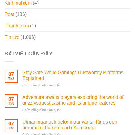
Kinh nghiệm
(4)
Post
(136)
Thanh toán
(1)
Tin tức
(1.093)
BÀI VIẾT GẦN ĐÂY
Stay Safe While Gaming: Trustworthy Platforms
07
Explained
Th8
ở
Chức năng bình luận bị tắt
Stay
Safe
Adventure awaits players exploring the world of
07
While
grizzlysquest casino and its unique features
Th8
Gaming:
ở
Chức năng bình luận bị tắt
Trustworthy
Adventure
Platforms
awaits
Explained
Utmaningar och belöningar väntar längs den
07
players
berömda chicken road i Kambodja
Th8
exploring
ở
Chức năng bình luận bị tắt