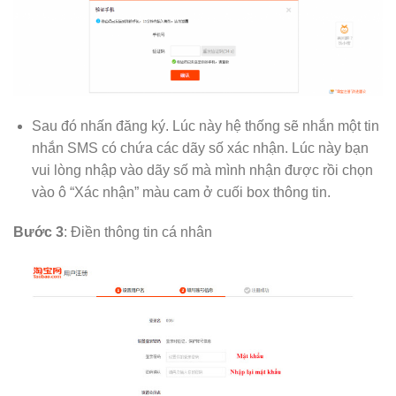
Sau đó nhấn đăng ký. Lúc này hệ thống sẽ nhắn một tin
nhắn SMS có chứa các dãy số xác nhận. Lúc này bạn
vui lòng nhập vào dãy số mà mình nhận được rồi chọn
vào ô “Xác nhận” màu cam ở cuối box thông tin.
Bước 3
: Điền thông tin cá nhân