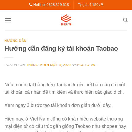
Skip
Hotline: 0328.319.618
Tỷ giá:
4.150 / ¥
to
content
HƯỚNG DẪN
Hướng dẫn đăng ký tài khoản Taobao
POSTED ON
THÁNG MƯỜI MỘT 3, 2020
BY
ECOLO.VN
Nếu muốn đặt hàng trên Taobao trước hết bạn cần có một
tài khoản cá nhân để tìm kiếm và thực hiện các giao dịch.
Xem ngay 3 bước tạo tài khoản đơn giản dưới đây.
Hiện nay, ở Việt Nam cũng có khá nhiều website thương
mại điện tử có cấu trúc gần giống Taobao như shopee hay