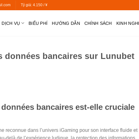
il.com
Tỷ giá:
4.150 / ¥
DỊCH VỤ
BIỂU PHÍ
HƯỚNG DẪN
CHÍNH SÁCH
KINH NGH
s données bancaires sur Lunubet
 données bancaires est-elle cruciale
 reconnue dans l’univers iGaming pour son interface fluide et
u-delà de l’expérience ludique, la protection des informations