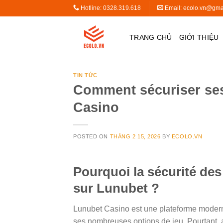
Skip
Hotline: 0328.319.618
Email:
ecolo.vn@gma
to
content
TRANG CHỦ
GIỚI THIỆU
TIN TỨC
Comment sécuriser se
Casino
POSTED ON
THÁNG 2 15, 2026
BY
ECOLO.VN
Pourquoi la sécurité des
sur Lunubet ?
Lunubet Casino est une plateforme moderne
ses nombreuses options de jeu. Pourtant, a