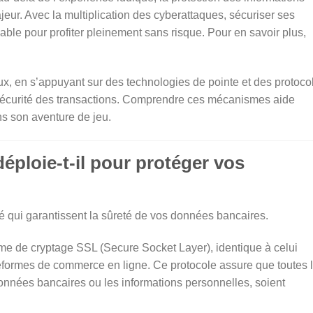
jeur. Avec la multiplication des cyberattaques, sécuriser ses
le pour profiter pleinement sans risque. Pour en savoir plus,
ux, en s’appuyant sur des technologies de pointe et des protoco
 la sécurité des transactions. Comprendre ces mécanismes aide
s son aventure de jeu.
ploie-t-il pour protéger vos
é qui garantissent la sûreté de vos données bancaires.
tème de cryptage SSL (Secure Socket Layer), identique à celui
teformes de commerce en ligne. Ce protocole assure que toutes 
onnées bancaires ou les informations personnelles, soient