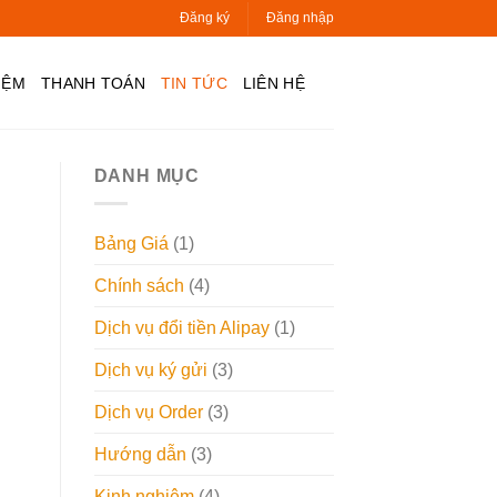
Đăng ký
Đăng nhập
IỆM
THANH TOÁN
TIN TỨC
LIÊN HỆ
DANH MỤC
Bảng Giá
(1)
Chính sách
(4)
Dịch vụ đổi tiền Alipay
(1)
Dịch vụ ký gửi
(3)
Dịch vụ Order
(3)
Hướng dẫn
(3)
Kinh nghiệm
(4)