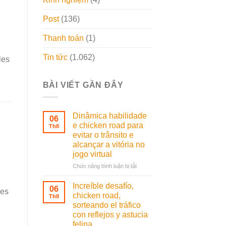
Post
(136)
Thanh toán
(1)
Tin tức
(1.062)
les
BÀI VIẾT GẦN ĐÂY
Dinâmica habilidade
06
e chicken road para
Th8
evitar o trânsito e
alcançar a vitória no
jogo virtual
ở
Chức năng bình luận bị tắt
Dinâmica
habilidade
Increíble desafío,
06
les
e
chicken road,
Th8
chicken
sorteando el tráfico
road
con reflejos y astucia
para
felina
evitar