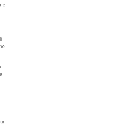
ine,
i
nno
o
ma
 un