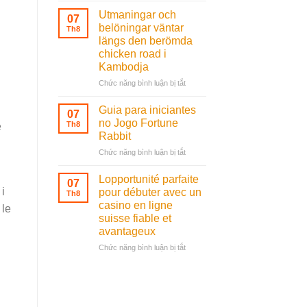
awaits
Utmaningar och
07
players
belöningar väntar
Th8
exploring
längs den berömda
the
chicken road i
world
Kambodja
of
grizzlysquest
ở
Chức năng bình luận bị tắt
casino
Utmaningar
and
och
Guia para iniciantes
07
its
belöningar
no Jogo Fortune
Th8
è
unique
väntar
Rabbit
features
längs
ở
Chức năng bình luận bị tắt
den
Guia
berömda
para
chicken
Lopportunité parfaite
07
iniciantes
road
i
pour débuter avec un
Th8
no
i
casino en ligne
 le
Jogo
Kambodja
suisse fiable et
Fortune
i
avantageux
Rabbit
ở
Chức năng bình luận bị tắt
Lopportunité
parfaite
pour
débuter
avec