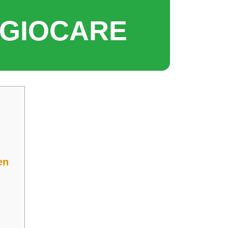
GIOCARE
en