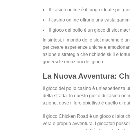
Il casino online è il luogo ideale per gi
I casino online offrono una vasta gamma
Il gioco del pollo è un gioco di slot ma
In sintesi, il mondo delle slot machine è un
per creare esperienze uniche e emozionanti
azione e strategia che richiede skill e fortu
godersi le emozioni del gioco.
La Nuova Avventura: Ch
Il gioco del pollo casino è un’esperienza u
della strada. In questo gioco di casino on
azione, dove il loro obiettivo è quello di g
Il gioco Chicken Road è un gioco di slot ch
vera e propria avventura. I giocatori posso