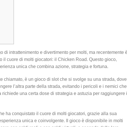
o di intrattenimento e divertimento per molti, ma recentemente 
il cuore di molti giocatori: il Chicken Road. Questo gioco,
perienza unica che combina azione, strategia e fortuna.
 chiamato, è un gioco di slot che si svolge su una strada, dove 
gere l’altra parte della strada, evitando i pericoli e i nemici che
a richiede una certa dose di strategia e astuzia per raggiungere 
ha conquistato il cuore di molti giocatori, grazie alla sua
’esperienza unica e coinvolgente. Il gioco è disponibile in molti