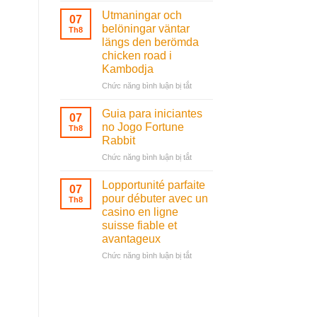
awaits
Utmaningar och
07
players
belöningar väntar
Th8
exploring
längs den berömda
the
chicken road i
world
Kambodja
of
grizzlysquest
ở
Chức năng bình luận bị tắt
casino
Utmaningar
and
och
Guia para iniciantes
07
its
belöningar
no Jogo Fortune
Th8
unique
väntar
Rabbit
features
längs
ở
Chức năng bình luận bị tắt
den
Guia
berömda
para
chicken
Lopportunité parfaite
07
iniciantes
road
pour débuter avec un
Th8
no
i
casino en ligne
Jogo
Kambodja
suisse fiable et
Fortune
avantageux
Rabbit
ở
Chức năng bình luận bị tắt
Lopportunité
parfaite
pour
débuter
avec