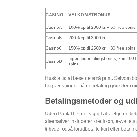
CASINO
VELKOMSTBONUS
CasinoA
100% op til 2000 kr + 50 free spins
CasinoB
200% op til 3000 kr
CasinoC
150% op til 2500 kr + 30 free spins
Ingen indbetalingsbonus, kun 100 f
CasinoD
spins
Husk altid at læse de små print. Selvom bo
begrænsninger på udbetaling gøre dem mind
Betalingsmetoder og ud
Uden BankID er det vigtigt at vælge en bet
alternativer inkluderer kreditkort, e‑wallet
tilbyder også forudbetalte kort eller betal