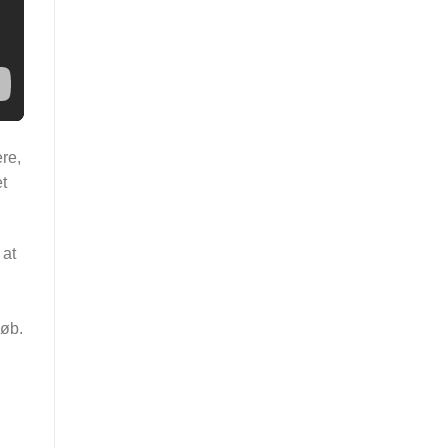
re,
t
 at
løb.