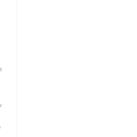
t
u
n