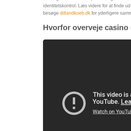
identitetskontrol. Læs videre for at finde
besøge
ditlandkoeb.dk
for yderligere sam
Hvorfor overveje casino