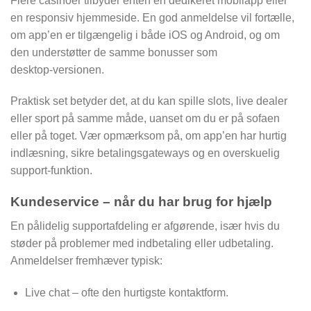
Flere casinoer tilbyder enten en dedikeret mobilapp eller
en responsiv hjemmeside. En god anmeldelse vil fortælle,
om app’en er tilgængelig i både iOS og Android, og om
den understøtter de samme bonusser som
desktop‑versionen.
Praktisk set betyder det, at du kan spille slots, live dealer
eller sport på samme måde, uanset om du er på sofaen
eller på toget. Vær opmærksom på, om app’en har hurtig
indlæsning, sikre betalingsgateways og en overskuelig
support‑funktion.
Kundeservice – når du har brug for hjælp
En pålidelig supportafdeling er afgørende, især hvis du
støder på problemer med indbetaling eller udbetaling.
Anmeldelser fremhæver typisk:
Live chat – ofte den hurtigste kontaktform.