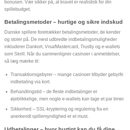
bonusen. Vær sikker på, at kravet er realistisk for din
spillebudget.
Betalingsmetoder – hurtige og sikre indskud
Danske spillere foretrækker betalingsmetoder, de kender
og stoler på. De mest udbredte indbetalingsmuligheder
inkluderer Dankort, Visa/Mastercard, Trustly og e-wallets
som Skrill. Når du sammenligner casinoer i anmeldelser,
så læg mærke til:
Transaktionsgebyrer – mange casinoer tilbyder gebyrfri
indbetaling via kort.
Behandlingstid – de fleste indbetalinger er
øjeblikkelige, men nogle e-wallets kan tage et par timer.
Sikkerhed – SSL-kryptering og regulering fra en
anerkendt spillemyndighed er et must.
Udbetalinger – hvor hurtigt kan du få dine