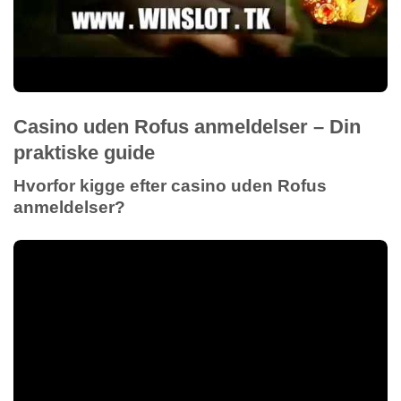
Casino uden Rofus anmeldelser – Din
praktiske guide
Hvorfor kigge efter casino uden Rofus
anmeldelser?