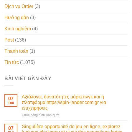
Dịch vụ Order
(3)
Hướng dẫn
(3)
Kinh nghiệm
(4)
Post
(136)
Thanh toán
(1)
Tin tức
(1.075)
BÀI VIẾT GẦN ĐÂY
Αξιόλογες δυνατότητες μάρκετινγκ και η
07
πλατφόρμα https://spin-lander.com.gr για
Th8
επιχειρήσεις
ở
Chức năng bình luận bị tắt
Αξιόλογες
δυνατότητες
Singulière opportunité de jeu en ligne, explorez
07
μάρκετινγκ