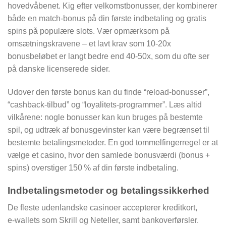
hovedvåbenet. Kig efter velkomstbonusser, der kombinerer
både en match‑bonus på din første indbetaling og gratis
spins på populære slots. Vær opmærksom på
omsætningskravene – et lavt krav som 10‑20x
bonusbeløbet er langt bedre end 40‑50x, som du ofte ser
på danske licenserede sider.
Udover den første bonus kan du finde “reload‑bonusser”,
“cashback‑tilbud” og “loyalitets‑programmer”. Læs altid
vilkårene: nogle bonusser kan kun bruges på bestemte
spil, og udtræk af bonusgevinster kan være begrænset til
bestemte betalingsmetoder. En god tommelfingerregel er at
vælge et casino, hvor den samlede bonusværdi (bonus +
spins) overstiger 150 % af din første indbetaling.
Indbetalingsmetoder og betalingssikkerhed
De fleste udenlandske casinoer accepterer kreditkort,
e‑wallets som Skrill og Neteller, samt bankoverførsler.