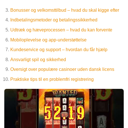
Bonusser og velkomsttilbud – hvad du skal kigge efter
Indbetalingsmetoder og betalingssikkerhed
Udtræk og hæveprocessen – hvad du kan forvente
Mobiloplevelse og app‑understøttelse
Kundeservice og support – hvordan du får hjælp
Ansvarligt spil og sikkerhed
Oversigt over populære casinoer uden dansk licens
Praktiske tips til en problemfri registrering