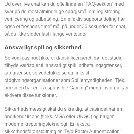
Ud over live chat kan du ofte finde en “FAQ‑sektion” med
svar på de mest almindelige spørgsmål om registrering,
verificering og udbetaling. En effektiv supportafdeling har
også et “respons‑time” mål på under 30 sekunder for chat,
så du ikke sidder fast i lange ventetider.
Ansvarligt spil og sikkerhed
Selvom casinoet ikke er dansk‑licenseret, bør det stadig
tilbyde værktøjer til ansvarligt spil: indbetalingsgrænser,
tab‑grænser, selvudelukkelse og links til
rådgivningsorganisationer som Spillemyndigheden. Tjek,
om siden har en “Responsible Gaming”-menu, hvor du kan
aktivere disse funktioner.
Sikkerhedsmæssigt skal du sikre dig, at casinoet har en
anerkendt licens (f.eks. MGA eller UKGC) og bruger
moderne krypteringsteknologi. En ekstra
sikkerhedsforanstaltning er “Two‑Factor Authentication”