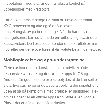
indbetaling – nogle casinoer har ekstra kontrol på
udbetalinger med kreditkort.
Før du kan trække penge ud, skal du have gennemført
KYC‑processen og ofte også opfyldt eventuelle
omsætningskrav på bonuspenge. Når du har opfyldt
betingelserne, kan du anmode om udbetaling i casinoets
kassasystem. De fleste sider sender en bekræftelsesmail,
hvorefter pengene overføres til din valgte betalingsmetode.
Mobiloplevelse og app‑understøttelse
Flere casinoer uden dansk licens har udviklet både
responsive websider og dedikerede apps til iOS og
Android. En god mobiloplevelse betyder, at du kan spille
slots, live casino og endda sportsbook fra din smartphone
uden at gå på kompromis med grafik eller hastighed. Tjek
om casinoet har en officiel app i App Store eller Google
Play – det er ofte et tegn på seriøsitet.