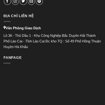
ĐỊA CHỈ LIÊN HỆ
Văn Phòng Giao Dịch
Lô 36 - Thủ Dầu 1 - Khu Công Nghiệp Bắc Duyên Hải Thành
Phố Lào Cai - Tỉnh Lào Cai Đc kho TQ : Số 49 Phố Hồng Thuận
Huyện Hà Khẩu
FANPAGE