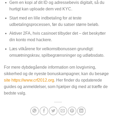
Gem en kopi af dit ID og adressebevis digitalt, så du
hurtigt kan uploade dem ved KYC.
Start med en lille indbetaling for at teste
udbetalingsprocessen, før du satser større beløb.
Aktiver 2FA, hvis casinoet tilbyder det – det beskytter
din konto mod hackere.
Læs vilkårene for velkomstbonussen grundigt:
omsætningskrav, spilbegrænsninger og udløbsdato.
For mere dybdegående information om lovgivning,
sikkerhed og de nyeste bonuskampagner, kan du besøge
site https://www.crf2012.org
. Her finder du opdaterede
guides og anmeldelser, som hjælper dig med at træffe de
bedste valg.