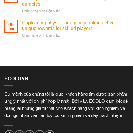
thorfortune
nezávislosti
durables
a
v
ở
Chức năng bình luận bị tắt
zajímavé
turbulentní
Intéressante
příležitosti
době
opportunité,
finančního
Captivating physics and plinko online deliver
06
thorfortune
růstu
unique rewards for skilled players
Th8
transforme
ở
Chức năng bình luận bị tắt
vos
Captivating
objectifs
physics
en
and
réalités
plinko
financières
online
tangibles
deliver
et
unique
durables
rewards
ECOLOVN
for
skilled
players
Sứ mệnh của chúng tôi là giúp Khách hàng tìm được sản phẩm
ưng ý nhất với chi phí hợp lý nhất. Bởi vậy, ECOLO cam kết sẽ
mang lại những giá trị thật cho Khách hàng với kinh nghiệm và
đội ngũ nhân viên tận tụy, có kinh nghiệm và đầy trách nhiệm.