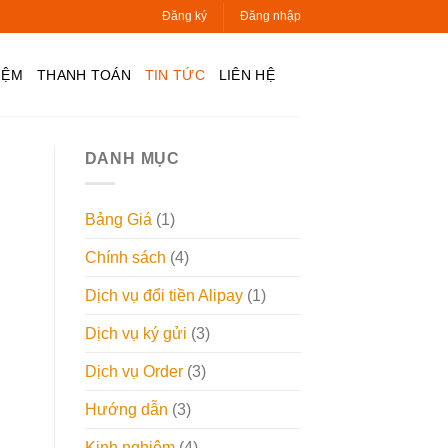
Đăng ký
Đăng nhập
IỆM
THANH TOÁN
TIN TỨC
LIÊN HỆ
DANH MỤC
Bảng Giá
(1)
Chính sách
(4)
Dịch vụ đổi tiền Alipay
(1)
Dịch vụ ký gửi
(3)
Dịch vụ Order
(3)
Hướng dẫn
(3)
Kinh nghiệm
(4)