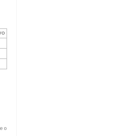
VO
te o