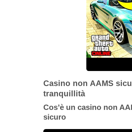
Casino non AAMS sicuri
tranquillità
Cos’è un casino non AA
sicuro