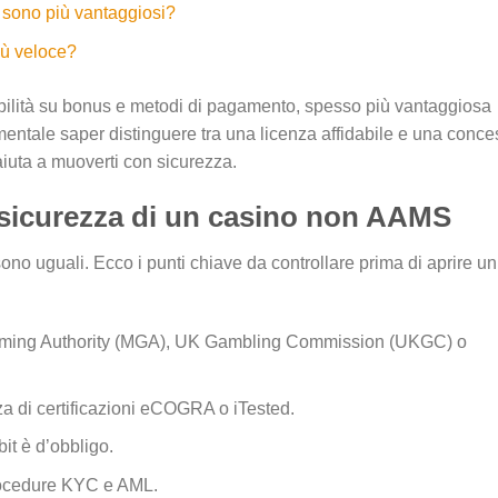
sono più vantaggiosi?
iù veloce?
sibilità su bonus e metodi di pagamento, spesso più vantaggiosa
mentale saper distinguere tra una licenza affidabile e una conc
 aiuta a muoverti con sicurezza.
 sicurezza di un casino non AAMS
no uguali. Ecco i punti chiave da controllare prima di aprire un
Gaming Authority (MGA), UK Gambling Commission (UKGC) o
za di certificazioni eCOGRA o iTested.
bit è d’obbligo.
rocedure KYC e AML.