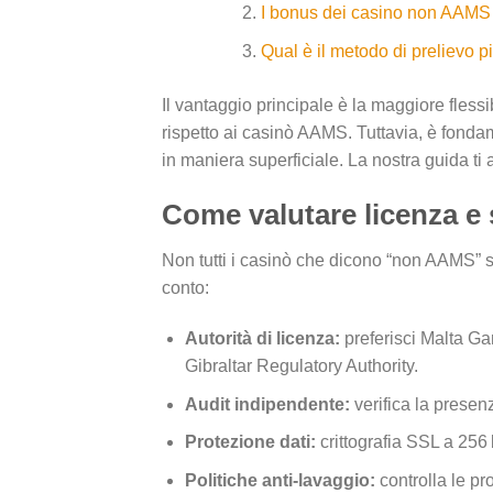
I bonus dei casino non AAMS 
Qual è il metodo di prelievo p
Il vantaggio principale è la maggiore fles
rispetto ai casinò AAMS. Tuttavia, è fonda
in maniera superficiale. La nostra guida ti
Come valutare licenza e
Non tutti i casinò che dicono “non AAMS” so
conto:
Autorità di licenza:
preferisci Malta 
Gibraltar Regulatory Authority.
Audit indipendente:
verifica la presen
Protezione dati:
crittografia SSL a 256 
Politiche anti‑lavaggio:
controlla le p