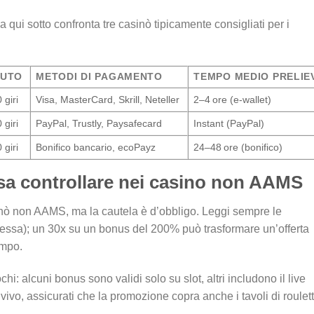
 qui sotto confronta tre casinò tipicamente consigliati per i
NUTO
METODI DI PAGAMENTO
TEMPO MEDIO PRELIE
 giri
Visa, MasterCard, Skrill, Neteller
2–4 ore (e‑wallet)
 giri
PayPal, Trustly, Paysafecard
Instant (PayPal)
 giri
Bonifico bancario, ecoPayz
24–48 ore (bonifico)
sa controllare nei casino non AAMS
nò non AAMS, ma la cautela è d’obbligo. Leggi sempre le
essa); un 30x su un bonus del 200% può trasformare un’offerta
empo.
chi: alcuni bonus sono validi solo su slot, altri includono il live
vivo, assicurati che la promozione copra anche i tavoli di roulet