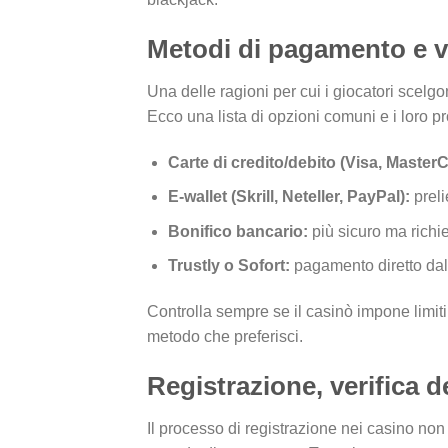
Metodi di pagamento e ve
Una delle ragioni per cui i giocatori scelg
Ecco una lista di opzioni comuni e i loro pr
Carte di credito/debito (Visa, MasterC
E‑wallet (Skrill, Neteller, PayPal):
preli
Bonifico bancario:
più sicuro ma richie
Trustly o Sofort:
pagamento diretto dal 
Controlla sempre se il casinò impone limiti
metodo che preferisci.
Registrazione, verifica d
Il processo di registrazione nei casino non