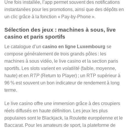
Une fois installée, l’app permet souvent des notifications
instantanées pour les promotions, ainsi que des dépôts en
un clic grâce à la fonction « Pay‑by‑Phone ».
Sélection des jeux : machines à sous, live
casino et paris sportifs
Le catalogue d’un
casino en ligne Luxembourg
se
compose généralement de trois grands pôles : les
machines à sous vidéo, le live casino et la section paris
sportifs. Les slots varient en
volatilité
(faible, moyenne,
haute) et en
RTP
(Return to Player) ; un RTP supérieur à
96 % est souvent un bon indicateur de rendement à long
terme.
Le live casino offre une immersion grâce à des croupiers
réels diffusés en haute définition. Les jeux les plus
populaires sont le Blackjack, la Roulette européenne et le
Baccarat. Pour les amateurs de sport, la plateforme de