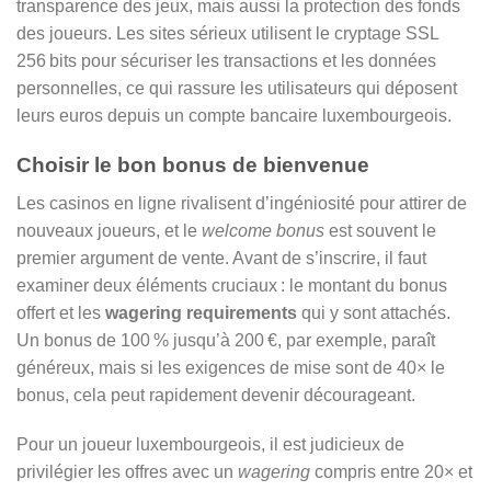
transparence des jeux, mais aussi la protection des fonds
des joueurs. Les sites sérieux utilisent le cryptage SSL
256 bits pour sécuriser les transactions et les données
personnelles, ce qui rassure les utilisateurs qui déposent
leurs euros depuis un compte bancaire luxembourgeois.
Choisir le bon bonus de bienvenue
Les casinos en ligne rivalisent d’ingéniosité pour attirer de
nouveaux joueurs, et le
welcome bonus
est souvent le
premier argument de vente. Avant de s’inscrire, il faut
examiner deux éléments cruciaux : le montant du bonus
offert et les
wagering requirements
qui y sont attachés.
Un bonus de 100 % jusqu’à 200 €, par exemple, paraît
généreux, mais si les exigences de mise sont de 40× le
bonus, cela peut rapidement devenir décourageant.
Pour un joueur luxembourgeois, il est judicieux de
privilégier les offres avec un
wagering
compris entre 20× et