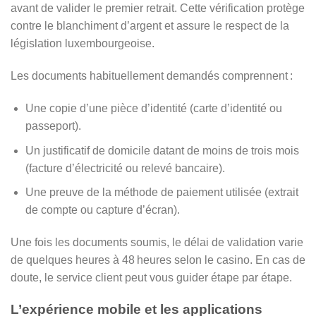
avant de valider le premier retrait. Cette vérification protège
contre le blanchiment d’argent et assure le respect de la
législation luxembourgeoise.
Les documents habituellement demandés comprennent :
Une copie d’une pièce d’identité (carte d’identité ou
passeport).
Un justificatif de domicile datant de moins de trois mois
(facture d’électricité ou relevé bancaire).
Une preuve de la méthode de paiement utilisée (extrait
de compte ou capture d’écran).
Une fois les documents soumis, le délai de validation varie
de quelques heures à 48 heures selon le casino. En cas de
doute, le service client peut vous guider étape par étape.
L’expérience mobile et les applications