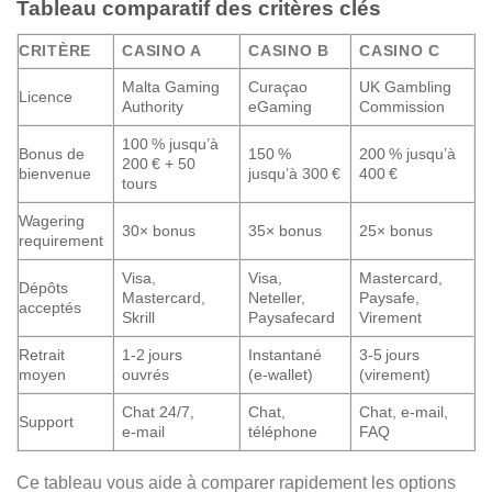
Tableau comparatif des critères clés
CRITÈRE
CASINO A
CASINO B
CASINO C
Malta Gaming
Curaçao
UK Gambling
Licence
Authority
eGaming
Commission
100 % jusqu’à
Bonus de
150 %
200 % jusqu’à
200 € + 50
bienvenue
jusqu’à 300 €
400 €
tours
Wagering
30× bonus
35× bonus
25× bonus
requirement
Visa,
Visa,
Mastercard,
Dépôts
Mastercard,
Neteller,
Paysafe,
acceptés
Skrill
Paysafecard
Virement
Retrait
1‑2 jours
Instantané
3‑5 jours
moyen
ouvrés
(e‑wallet)
(virement)
Chat 24/7,
Chat,
Chat, e‑mail,
Support
e‑mail
téléphone
FAQ
Ce tableau vous aide à comparer rapidement les options