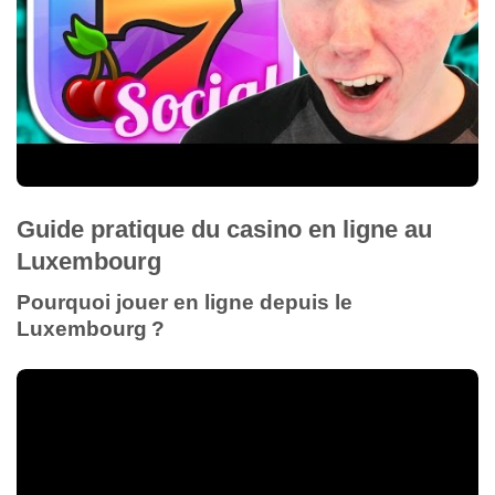
Guide pratique du casino en ligne au
Luxembourg
Pourquoi jouer en ligne depuis le
Luxembourg ?