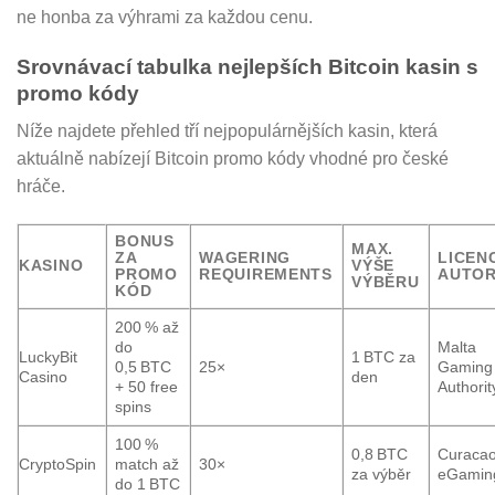
ne honba za výhrami za každou cenu.
Srovnávací tabulka nejlepších Bitcoin kasin s
promo kódy
Níže najdete přehled tří nejpopulárnějších kasin, která
aktuálně nabízejí Bitcoin promo kódy vhodné pro české
hráče.
BONUS
MAX.
ZA
WAGERING
LICEN
KASINO
VÝŠE
PROMO
REQUIREMENTS
AUTOR
VÝBĚRU
KÓD
200 % až
do
Malta
LuckyBit
1 BTC za
0,5 BTC
25×
Gaming
Casino
den
+ 50 free
Authorit
spins
100 %
0,8 BTC
Curaca
CryptoSpin
match až
30×
za výběr
eGamin
do 1 BTC