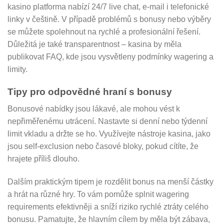
kasino platforma nabízí 24/7 live chat, e‑mail i telefonické
linky v češtině. V případě problémů s bonusy nebo výběry
se můžete spolehnout na rychlé a profesionální řešení.
Důležitá je také transparentnost – kasina by měla
publikovat FAQ, kde jsou vysvětleny podmínky wagering a
limity.
Tipy pro odpovědné hraní s bonusy
Bonusové nabídky jsou lákavé, ale mohou vést k
nepřiměřenému utrácení. Nastavte si denní nebo týdenní
limit vkladu a držte se ho. Využívejte nástroje kasina, jako
jsou self‑exclusion nebo časové bloky, pokud cítíte, že
hrajete příliš dlouho.
Dalším praktickým tipem je rozdělit bonus na menší částky
a hrát na různé hry. To vám pomůže splnit wagering
requirements efektivněji a sníží riziko rychlé ztráty celého
bonusu. Pamatujte, že hlavním cílem by měla být zábava,