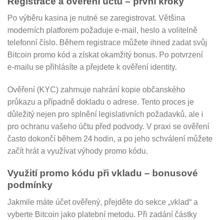
Registrace a ověření účtu – první kroky
Po výběru kasina je nutné se zaregistrovat. Většina
moderních platforem požaduje e‑mail, heslo a volitelně
telefonní číslo. Během registrace můžete ihned zadat svůj
Bitcoin promo kód a získat okamžitý bonus. Po potvrzení
e‑mailu se přihlásíte a přejdete k ověření identity.
Ověření (KYC) zahrnuje nahrání kopie občanského
průkazu a případně dokladu o adrese. Tento proces je
důležitý nejen pro splnění legislativních požadavků, ale i
pro ochranu vašeho účtu před podvody. V praxi se ověření
často dokončí během 24 hodin, a po jeho schválení můžete
začít hrát a využívat výhody promo kódu.
Využití promo kódu při vkladu – bonusové
podmínky
Jakmile máte účet ověřený, přejděte do sekce „vklad“ a
vyberte Bitcoin jako platební metodu. Při zadání částky