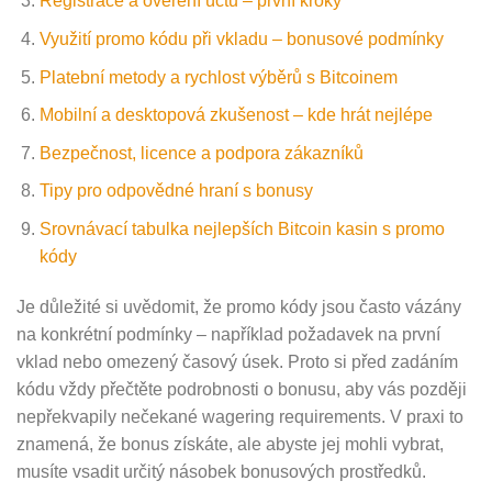
Registrace a ověření účtu – první kroky
Využití promo kódu při vkladu – bonusové podmínky
Platební metody a rychlost výběrů s Bitcoinem
Mobilní a desktopová zkušenost – kde hrát nejlépe
Bezpečnost, licence a podpora zákazníků
Tipy pro odpovědné hraní s bonusy
Srovnávací tabulka nejlepších Bitcoin kasin s promo
kódy
Je důležité si uvědomit, že promo kódy jsou často vázány
na konkrétní podmínky – například požadavek na první
vklad nebo omezený časový úsek. Proto si před zadáním
kódu vždy přečtěte podrobnosti o bonusu, aby vás později
nepřekvapily nečekané wagering requirements. V praxi to
znamená, že bonus získáte, ale abyste jej mohli vybrat,
musíte vsadit určitý násobek bonusových prostředků.