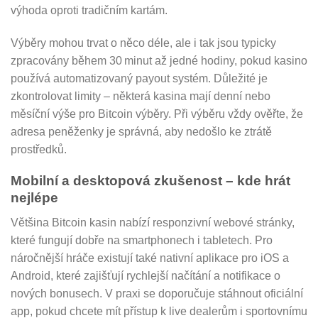
výhoda oproti tradičním kartám.
Výběry mohou trvat o něco déle, ale i tak jsou typicky
zpracovány během 30 minut až jedné hodiny, pokud kasino
používá automatizovaný payout systém. Důležité je
zkontrolovat limity – některá kasina mají denní nebo
měsíční výše pro Bitcoin výběry. Při výběru vždy ověřte, že
adresa peněženky je správná, aby nedošlo ke ztrátě
prostředků.
Mobilní a desktopová zkušenost – kde hrát
nejlépe
Většina Bitcoin kasin nabízí responzivní webové stránky,
které fungují dobře na smartphonech i tabletech. Pro
náročnější hráče existují také nativní aplikace pro iOS a
Android, které zajišťují rychlejší načítání a notifikace o
nových bonusech. V praxi se doporučuje stáhnout oficiální
app, pokud chcete mít přístup k live dealerům i sportovnímu