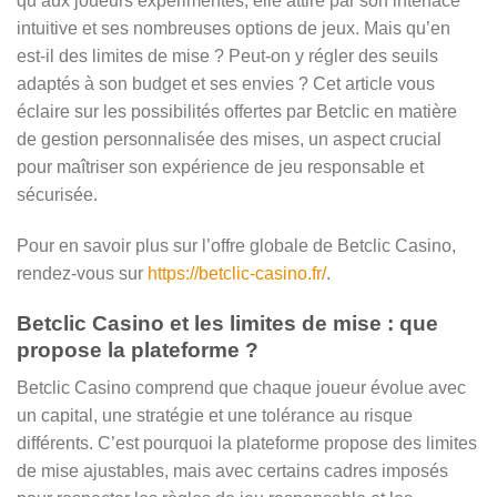
qu’aux joueurs expérimentés, elle attire par son interface
intuitive et ses nombreuses options de jeux. Mais qu’en
est-il des limites de mise ? Peut-on y régler des seuils
adaptés à son budget et ses envies ? Cet article vous
éclaire sur les possibilités offertes par Betclic en matière
de gestion personnalisée des mises, un aspect crucial
pour maîtriser son expérience de jeu responsable et
sécurisée.
Pour en savoir plus sur l’offre globale de Betclic Casino,
rendez-vous sur
https://betclic-casino.fr/
.
Betclic Casino et les limites de mise : que
propose la plateforme ?
Betclic Casino comprend que chaque joueur évolue avec
un capital, une stratégie et une tolérance au risque
différents. C’est pourquoi la plateforme propose des limites
de mise ajustables, mais avec certains cadres imposés