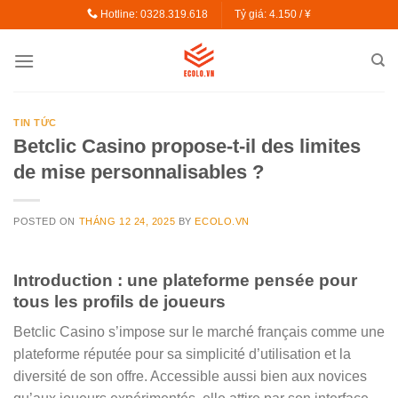
Skip
Hotline: 0328.319.618
Tỷ giá:
4.150 / ¥
to
content
TIN TỨC
Betclic Casino propose-t-il des limites
de mise personnalisables ?
POSTED ON
THÁNG 12 24, 2025
BY
ECOLO.VN
Introduction : une plateforme pensée pour
tous les profils de joueurs
Betclic Casino s’impose sur le marché français comme une
plateforme réputée pour sa simplicité d’utilisation et la
diversité de son offre. Accessible aussi bien aux novices