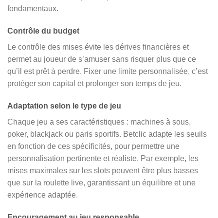
fondamentaux.
Contrôle du budget
Le contrôle des mises évite les dérives financières et
permet au joueur de s’amuser sans risquer plus que ce
qu’il est prêt à perdre. Fixer une limite personnalisée, c’est
protéger son capital et prolonger son temps de jeu.
Adaptation selon le type de jeu
Chaque jeu a ses caractéristiques : machines à sous,
poker, blackjack ou paris sportifs. Betclic adapte les seuils
en fonction de ces spécificités, pour permettre une
personnalisation pertinente et réaliste. Par exemple, les
mises maximales sur les slots peuvent être plus basses
que sur la roulette live, garantissant un équilibre et une
expérience adaptée.
Encouragement au jeu responsable