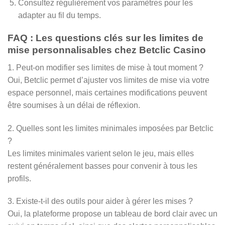
Consultez régulièrement vos paramètres pour les
adapter au fil du temps.
FAQ : Les questions clés sur les limites de
mise personnalisables chez Betclic Casino
1. Peut-on modifier ses limites de mise à tout moment ?
Oui, Betclic permet d’ajuster vos limites de mise via votre
espace personnel, mais certaines modifications peuvent
être soumises à un délai de réflexion.
2. Quelles sont les limites minimales imposées par Betclic
?
Les limites minimales varient selon le jeu, mais elles
restent généralement basses pour convenir à tous les
profils.
3. Existe-t-il des outils pour aider à gérer les mises ?
Oui, la plateforme propose un tableau de bord clair avec un