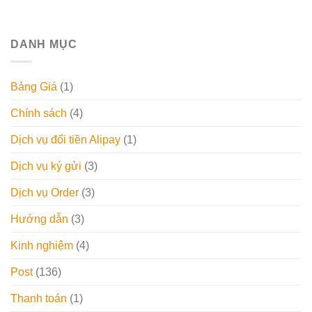
DANH MỤC
Bảng Giá
(1)
Chính sách
(4)
Dịch vụ đổi tiền Alipay
(1)
Dịch vụ ký gửi
(3)
Dịch vụ Order
(3)
Hướng dẫn
(3)
Kinh nghiệm
(4)
Post
(136)
Thanh toán
(1)