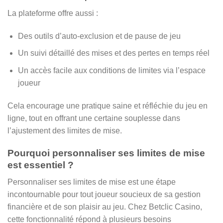
La plateforme offre aussi :
Des outils d’auto-exclusion et de pause de jeu
Un suivi détaillé des mises et des pertes en temps réel
Un accès facile aux conditions de limites via l’espace
joueur
Cela encourage une pratique saine et réfléchie du jeu en
ligne, tout en offrant une certaine souplesse dans
l’ajustement des limites de mise.
Pourquoi personnaliser ses limites de mise
est essentiel ?
Personnaliser ses limites de mise est une étape
incontournable pour tout joueur soucieux de sa gestion
financière et de son plaisir au jeu. Chez Betclic Casino,
cette fonctionnalité répond à plusieurs besoins