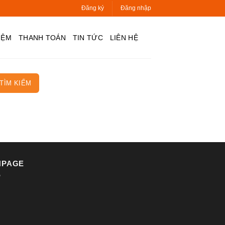
Đăng ký
Đăng nhập
IỆM
THANH TOÁN
TIN TỨC
LIÊN HỆ
TÌM KIẾM
NPAGE