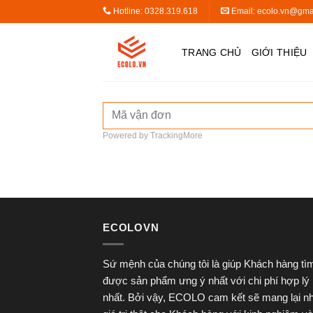
Skip
Hotline: 0328.319.618
Email:
ecolo.vn@gma
to
content
TRANG CHỦ
GIỚI THIỆU
Powered by TrackingMore
ECOLOVN
Sứ mệnh của chúng tôi là giúp Khách hàng tì
được sản phẩm ưng ý nhất với chi phí hợp lý
nhất. Bởi vậy, ECOLO cam kết sẽ mang lại n