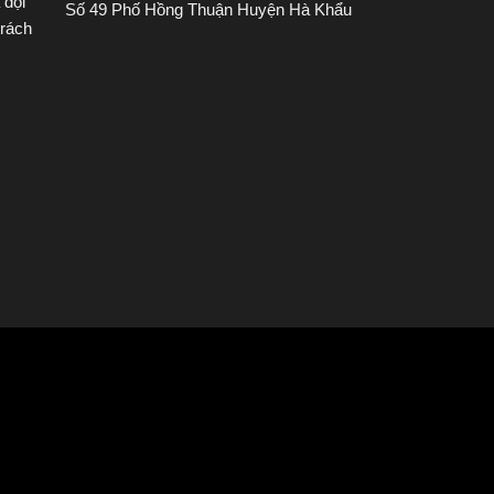
 đội
Số 49 Phố Hồng Thuận Huyện Hà Khẩu
trách