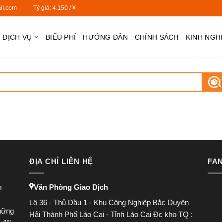
il.com
Tỷ giá:
4.150 / ¥
DỊCH VỤ
BIỂU PHÍ
HƯỚNG DẪN
CHÍNH SÁCH
KINH NGH
ĐỊA CHỈ LIÊN HỆ
FA
m
Văn Phòng Giao Dịch
Lô 36 - Thủ Dầu 1 - Khu Công Nghiệp Bắc Duyên
hững
Hải Thành Phố Lào Cai - Tỉnh Lào Cai Đc kho TQ :